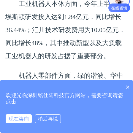
工业机器人本体方面，今年上半年，
埃斯顿研发投入达到1.84亿元，同比增长
36.44%；汇川技术研发费用为10.05亿元，
同比增长48%，其中推动新型以及大负载
工业机器人的研发占据了重要部分。
机器人零部件方面，绿的谐波、华中
×
数控、秦川机床等研发支出都同比增长超
欢迎光临深圳铭仕陆科技官方网站，需要咨询请您
四成；还有机器人集成商的研发费用更是
点击！
增长迅速，如江苏北人研发费用同比增
现在咨询
稍后再说
65.81%，主要是下游应用端对工业机器人